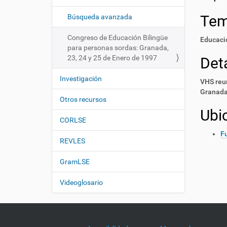
i
í
:
ó
Te
Búsqueda avanzada
n
Congreso de Educación Bilingüe
Educaci
para personas sordas: Granada,
23, 24 y 25 de Enero de 1997
Deta
Investigación
VHS reun
Granada 
Otros recursos
Ubi
CORLSE
F
REVLES
GramLSE
Videoglosario