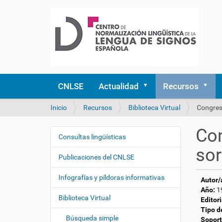
CNLSE
Actualidad
Recursos
U
Inicio
Recursos
Biblioteca Virtual
Congres
s
t
Con
e
Consultas lingüísticas
N
d
sor
a
e
Publicaciones del CNLSE
v
s
e
t
Infografías y píldoras informativas
Autor/
á
g
Año:
1
a
Biblioteca Virtual
a
Editori
q
Tipo d
c
u
Búsqueda simple
Soport