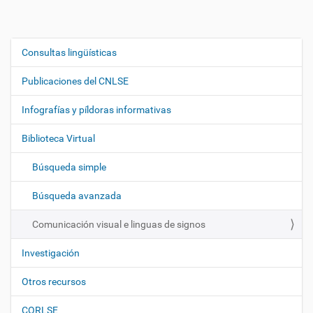
Consultas lingüísticas
N
a
Publicaciones del CNLSE
v
e
Infografías y píldoras informativas
g
Biblioteca Virtual
a
c
Búsqueda simple
i
ó
Búsqueda avanzada
n
Comunicación visual e linguas de signos
Investigación
Otros recursos
CORLSE