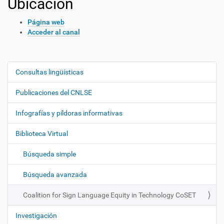
Ubicación
Página web
Acceder al canal
Consultas lingüísticas
N
a
Publicaciones del CNLSE
v
e
Infografías y píldoras informativas
g
Biblioteca Virtual
a
c
Búsqueda simple
i
ó
Búsqueda avanzada
n
Coalition for Sign Language Equity in Technology CoSET
Investigación