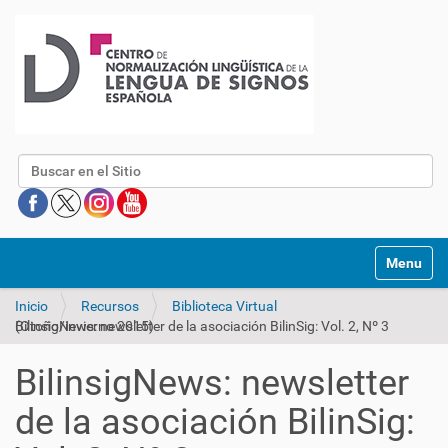
Buscar
Mostrar/O
Inicio
Recursos
Biblioteca Virtual
BilinsigNews: newsletter de la asociación BilinSig: Vol. 2, Nº 3 (Otoño/invierno 2015)
BilinsigNews: newsletter
de la asociación BilinSig: