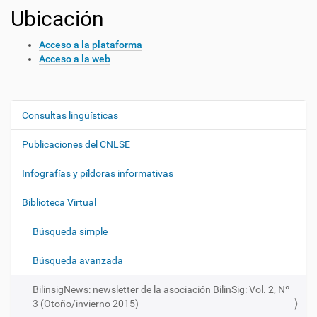
Ubicación
Acceso a la plataforma
Acceso a la web
Consultas lingüísticas
N
a
Publicaciones del CNLSE
v
e
Infografías y píldoras informativas
g
Biblioteca Virtual
a
c
Búsqueda simple
i
ó
Búsqueda avanzada
n
BilinsigNews: newsletter de la asociación BilinSig: Vol. 2, Nº
3 (Otoño/invierno 2015)