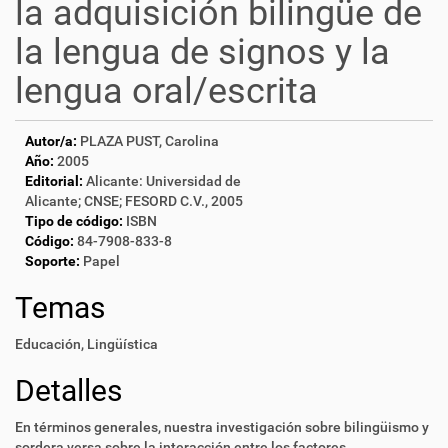
la adquisición bilingüe de
la lengua de signos y la
lengua oral/escrita
Autor/a:
PLAZA PUST, Carolina
Año:
2005
Editorial:
Alicante: Universidad de
Alicante; CNSE; FESORD C.V., 2005
Tipo de código:
ISBN
Código:
84-7908-833-8
Soporte:
Papel
Temas
Educación
,
Lingüística
Detalles
En términos generales, nuestra investigación sobre bilingüismo y
sordera versa sobre la interacción entre los factores