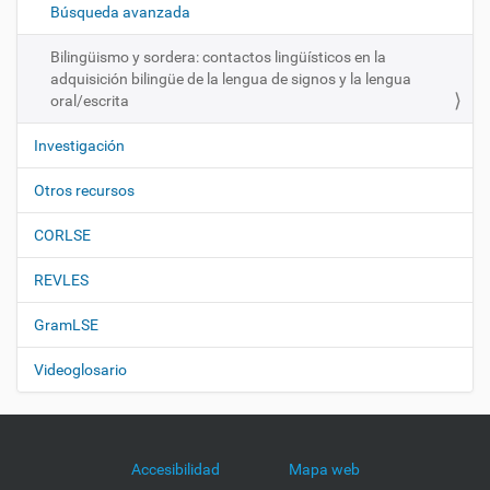
ó
Búsqueda avanzada
n
Bilingüismo y sordera: contactos lingüísticos en la
adquisición bilingüe de la lengua de signos y la lengua
oral/escrita
Investigación
Otros recursos
CORLSE
REVLES
GramLSE
Videoglosario
Accesibilidad
Mapa web