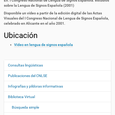
En: I Congreso Nacional de Lengua de Signos Española: estudios
sobre la Lengua de Signos Española (2001)
Disponible un vídeo a partir de la edición digital de las Actas
Visuales del I Congreso Nacional de Lengua de Signos Española,
celebrado en Alicante en el año 2001.
Ubicación
Vídeo en lengua de signos española
Consultas lingüísticas
N
a
Publicaciones del CNLSE
v
e
Infografías y píldoras informativas
g
Biblioteca Virtual
a
c
Búsqueda simple
i