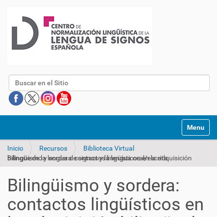
Buscar
Mostrar/O
Inicio
Recursos
Biblioteca Virtual
Bilingüismo y sordera: contactos lingüísticos en la adquisición bilingüe de la lengua de signos y la lengua oral/escrita
Bilingüismo y sordera:
contactos lingüísticos en