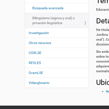
Te
i
í
:
ó
Búsqueda avanzada
Educaci
n
Bilingüismo (signos y oral) o
Deta
privación lingüística
He titul
Investigación
Jordina 
oral’). 
Otros recursos
dicotómi
Sin emba
CORLSE
sobre to
conocimi
REVLES
adquiere
normalme
GramLSE
Ubi
Videoglosario
Ac