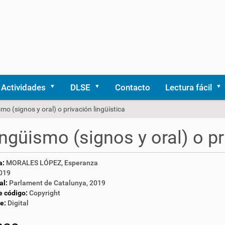
Actividades
DLSE
Contacto
Lectura fácil
smo (signos y oral) o privación lingüística
ingüismo (signos y oral) o pr
a:
MORALES LÓPEZ, Esperanza
019
al:
Parlament de Catalunya, 2019
e código:
Copyright
e:
Digital