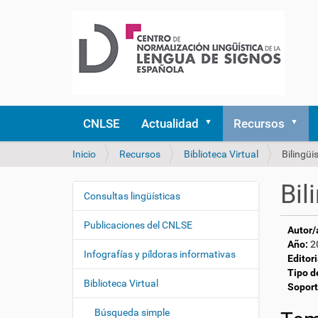
CNLSE
Actualidad
Recursos
U
Inicio
Recursos
Biblioteca Virtual
Bilingüi
s
t
Bil
e
Consultas lingüísticas
N
d
a
e
Publicaciones del CNLSE
Autor/
v
s
Año:
2
e
t
Infografías y píldoras informativas
Editori
á
g
Tipo d
a
Biblioteca Virtual
a
Soport
q
c
u
Búsqueda simple