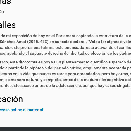
mas
ón
lles
ado mi exposición de hoy en el Parlament copiando la estructura de la 
Sánchez Amat (2015: 453) en su tesis doctoral: “Voleu fer signes o vole
Cuando este profesional afirma este enunciado, está activando el confli
co, apelando al supuesto derecho de libertad de elección de los padres
rgo, esta dicotomía es hoy ya un planteamiento científico superado de
do a partir de la hipótesis del periodo crítico, ampliamente aceptada p
entos en la vida que nunca es tarde para aprenderlos, pero hay otros, 
n, de manera natural y completa, antes de la maduración cognitiva del c
nte, esto sucede antes de la adolescencia, aunque hay casos singular
cación
ceso online al material