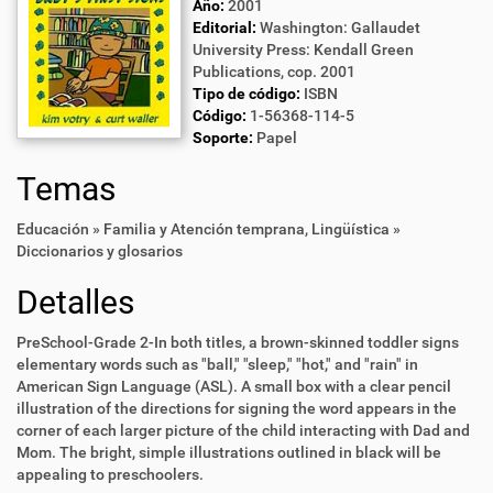
Año:
2001
Editorial:
Washington: Gallaudet
University Press: Kendall Green
Publications, cop. 2001
Tipo de código:
ISBN
Código:
1-56368-114-5
Soporte:
Papel
Temas
Educación » Familia y Atención temprana
,
Lingüística »
Diccionarios y glosarios
Detalles
PreSchool-Grade 2-In both titles, a brown-skinned toddler signs
elementary words such as "ball," "sleep," "hot," and "rain" in
American Sign Language (ASL). A small box with a clear pencil
illustration of the directions for signing the word appears in the
corner of each larger picture of the child interacting with Dad and
Mom. The bright, simple illustrations outlined in black will be
appealing to preschoolers.