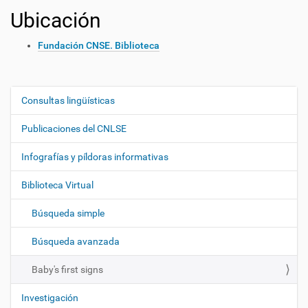
Ubicación
Fundación CNSE. Biblioteca
Consultas lingüísticas
N
a
Publicaciones del CNLSE
v
e
Infografías y píldoras informativas
g
Biblioteca Virtual
a
c
Búsqueda simple
i
ó
Búsqueda avanzada
n
Baby's first signs
Investigación