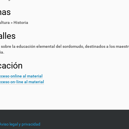
mas
ultura » Historia
lles
sobre la educación elemental del sordomudo, destinados a los maestro
ia.
cación
ceso online al material
ceso on-line al material
Aviso legal y privacidad