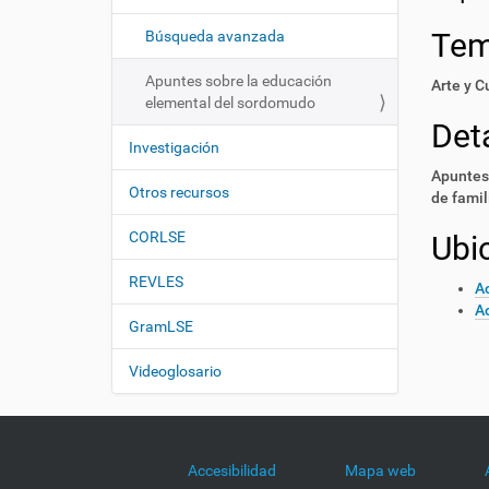
i
í
:
ó
Te
Búsqueda avanzada
n
Apuntes sobre la educación
Arte y C
elemental del sordomudo
Deta
Investigación
Apuntes 
Otros recursos
de famil
CORLSE
Ubi
REVLES
Ac
Ac
GramLSE
Videoglosario
Accesibilidad
Mapa web