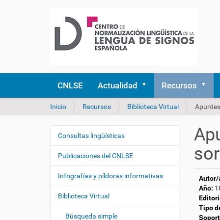
CNLSE
Actualidad
Recursos
U
Inicio
Recursos
Biblioteca Virtual
Apuntes
s
t
Apu
e
Consultas lingüísticas
N
d
so
a
e
Publicaciones del CNLSE
v
s
e
t
Infografías y píldoras informativas
Autor/
á
g
Año:
1
a
Biblioteca Virtual
a
Editori
q
Tipo d
c
u
Búsqueda simple
Soport