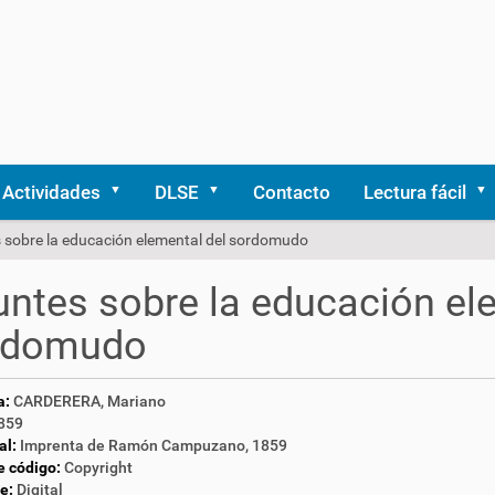
Actividades
DLSE
Contacto
Lectura fácil
 sobre la educación elemental del sordomudo
ntes sobre la educación el
rdomudo
a:
CARDERERA, Mariano
859
al:
Imprenta de Ramón Campuzano, 1859
e código:
Copyright
e:
Digital