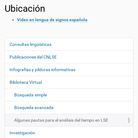
Ubicación
Vídeo en lengua de signos española
Consultas lingüísticas
N
a
Publicaciones del CNLSE
v
e
Infografías y píldoras informativas
g
Biblioteca Virtual
a
c
Búsqueda simple
i
ó
Búsqueda avanzada
n
Algunas pautas para el análisis del tiempo en LSE
Investigación