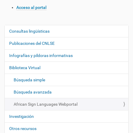
Acceso al portal
Consultas lingüísticas
N
a
Publicaciones del CNLSE
v
e
Infografías y píldoras informativas
g
Biblioteca Virtual
a
c
Búsqueda simple
i
ó
Búsqueda avanzada
n
African Sign Languages Webportal
Investigación
Otros recursos