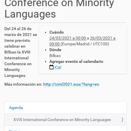
Conference on Minority
Languages
h
Del 24 al 26 de
Cuándo
t
marzo de 2021 se
24/03/2021 a 00:00
a
26/03/2021 a
t
tiene previsto
00:00
(Europe/Madrid / UTC100)
p
celebrar en
Dónde
s
Bilbao la XVIII
Bilbao
:
International
Agregar evento al calendario
/
Conference on
iCal
/
Minority
c
Languages.
n
Más información en:
http://icml2021.eus/?lang=en
l
s
e
.
Agenda
N
e
a
s
XVIII International Conference on Minority Languages
/
v
e
e