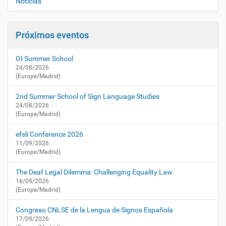
Noticias
s
g
/
a
a
Próximos eventos
c
c
t
i
u
OI Summer School
ó
a
24/08/2026
n
l
(Europe/Madrid)
i
d
2nd Summer School of Sign Language Studies
a
24/08/2026
(Europe/Madrid)
d
/
efsli Conference 2026
a
11/09/2026
g
(Europe/Madrid)
e
n
The Deaf Legal Dilemma: Challenging Equality Law
d
16/09/2026
a
(Europe/Madrid)
/
x
Congreso CNLSE de la Lengua de Signos Española
v
17/09/2026