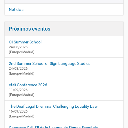
v
a
e
c
Noticias
t
g
u
a
a
Próximos eventos
c
l
i
i
OI Summer School
d
ó
24/08/2026
a
n
(Europe/Madrid)
d
/
2nd Summer School of Sign Language Studies
a
24/08/2026
g
(Europe/Madrid)
e
n
efsli Conference 2026
d
11/09/2026
a
(Europe/Madrid)
/
x
The Deaf Legal Dilemma: Challenging Equality Law
v
16/09/2026
(Europe/Madrid)
-
a
Congreso CNLSE de la Lengua de Signos Española