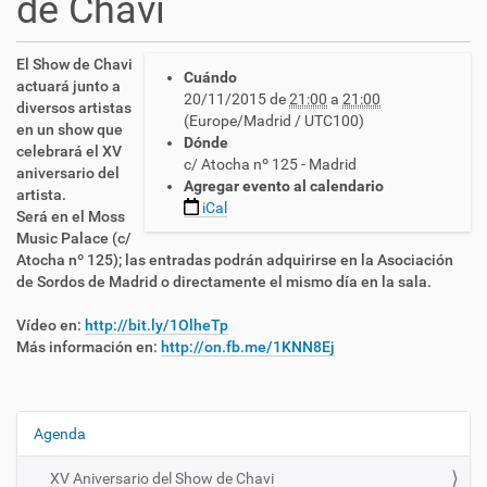
de Chavi
h
El Show de Chavi
Cuándo
t
actuará junto a
20/11/2015
de
21:00
a
21:00
t
diversos artistas
(Europe/Madrid / UTC100)
p
en un show que
Dónde
s
celebrará el XV
c/ Atocha nº 125 - Madrid
:
aniversario del
Agregar evento al calendario
/
artista.
iCal
/
Será en el Moss
c
Music Palace (c/
n
Atocha nº 125); las entradas podrán adquirirse en la Asociación
l
de Sordos de Madrid o directamente el mismo día en la sala.
s
e
Vídeo en:
http://bit.ly/1OlheTp
.
Más información en:
http://on.fb.me/1KNN8Ej
e
s
/
e
Agenda
N
s
a
/
XV Aniversario del Show de Chavi