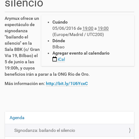
silencio
h
Arymux ofrece un
Cuándo
t
espectáculo de
05/06/2016
de
19:00
a
19:00
t
signodanza
(Europe/Madrid / UTC200)
p
"bailando el
Dónde
s
silencio" en la
Bilbao
:
Sala BBK (c/ Gran
Agregar evento al calendario
/
Via 19, Bilbao) el
iCal
/
5 de junio a las
c
19:00h, y cuyos
n
beneficios irán a parar a la ONG Río de Oro.
l
Más información en:
http://bit.ly/1U6YcxC
s
e
.
e
s
/
Agenda
N
e
a
s
Signodanza: bailando el silencio
v
/