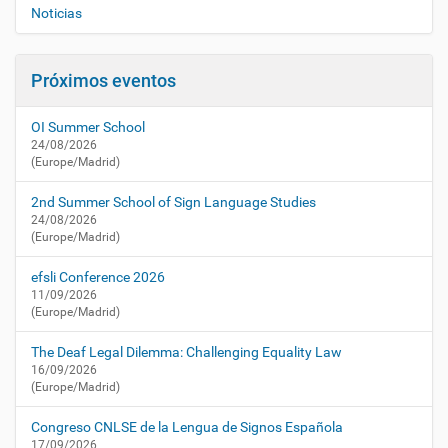
e
a
Noticias
c
g
t
a
u
Próximos eventos
c
a
i
l
OI Summer School
i
ó
24/08/2026
d
n
(Europe/Madrid)
a
d
2nd Summer School of Sign Language Studies
/
24/08/2026
a
(Europe/Madrid)
g
e
efsli Conference 2026
n
11/09/2026
d
(Europe/Madrid)
a
/
The Deaf Legal Dilemma: Challenging Equality Law
s
16/09/2026
(Europe/Madrid)
i
g
Congreso CNLSE de la Lengua de Signos Española
n
17/09/2026