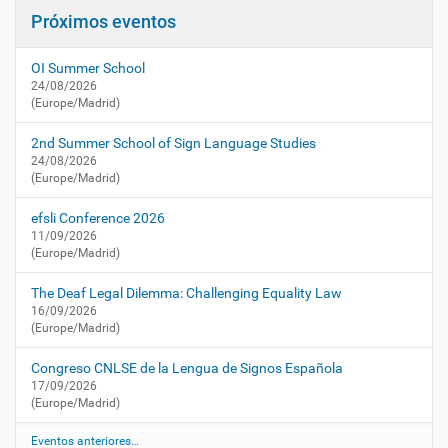
a
u
Próximos eventos
c
a
i
l
OI Summer School
i
ó
24/08/2026
d
n
(Europe/Madrid)
a
d
2nd Summer School of Sign Language Studies
/
24/08/2026
a
(Europe/Madrid)
g
e
efsli Conference 2026
n
11/09/2026
d
(Europe/Madrid)
a
/
The Deaf Legal Dilemma: Challenging Equality Law
s
16/09/2026
(Europe/Madrid)
e
r
Congreso CNLSE de la Lengua de Signos Española
-
17/09/2026
m
(Europe/Madrid)
a
y
Eventos anteriores…