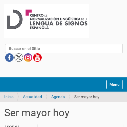
Buscar
Mostrar/O
Inicio
Actualidad
Agenda
Ser mayor hoy
Ser mayor hoy
h