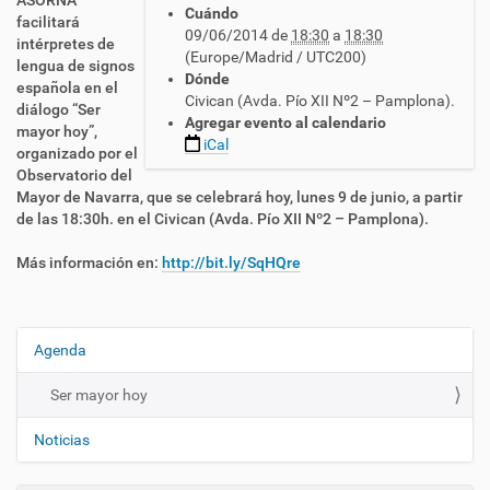
ASORNA
Cuándo
t
facilitará
09/06/2014
de
18:30
a
18:30
t
intérpretes de
(Europe/Madrid / UTC200)
p
lengua de signos
Dónde
s
española en el
Civican (Avda. Pío XII Nº2 – Pamplona).
:
diálogo “Ser
Agregar evento al calendario
/
mayor hoy”,
iCal
/
organizado por el
c
Observatorio del
n
Mayor de Navarra, que se celebrará hoy, lunes 9 de junio, a partir
l
de las 18:30h. en el Civican (Avda. Pío XII Nº2 – Pamplona).
s
e
Más información en:
http://bit.ly/SqHQre
.
e
s
/
Agenda
N
e
a
s
Ser mayor hoy
v
/
e
a
Noticias
c
g
t