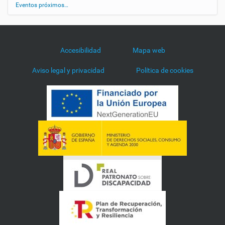
o
Eventos próximos…
r
-
h
o
Accesibilidad
Mapa web
y
S
Aviso legal y privacidad
Política de cookies
e
r
m
a
y
o
r
h
o
y
2
0
1
4
-
0