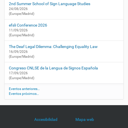
c
2nd Summer School of Sign Language Studies
u
24/08/2026
r
(Europe/Madrid)
s
o
efsli Conference 2026
s
11/09/2026
-
(Europe/Madrid)
y
-
The Deaf Legal Dilemma: Challenging Equality Law
e
16/09/2026
(Europe/Madrid)
s
t
Congreso CNLSE de la Lengua de Signos Española
r
17/09/2026
a
(Europe/Madrid)
t
e
Eventos anteriores…
g
Eventos próximos…
i
a
s
-
Accesibilidad
Mapa web
p
a