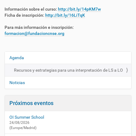
s
/
Información sobre el curso:
http://bit.ly/14pKM7w
a
Ficha de inscripción:
http://bit.ly/16LiTqK
c
t
Para más información e inscripción:
u
formacion@fundacioncnse.org
a
l
i
d
Agenda
N
a
a
d
Recursos y estrategias para una interpretación de LS a LO
v
/
e
a
Noticias
g
g
e
a
n
Próximos eventos
c
d
i
a
OI Summer School
/
ó
24/08/2026
r
n
(Europe/Madrid)
e