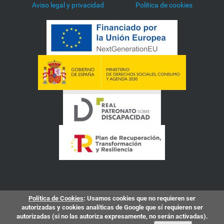
Aviso legal y privacidad
Política de cookies
r
a
-
u
n
a
-
i
n
t
e
r
p
r
e
t
a
c
i
o
Política de Cookies
: Usamos cookies que no requieren ser
n
autorizadas y cookies analíticas de Google que sí requieren ser
autorizadas (si no las autoriza expresamente, no serán activadas).
-