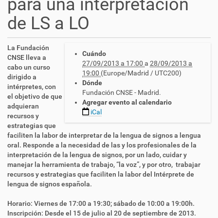
para una interpretación
de LS a LO
h
La Fundación
Cuándo
t
CNSE lleva a
27/09/2013 a 17:00
a
28/09/2013 a
t
cabo un curso
19:00
(Europe/Madrid / UTC200)
p
dirigido a
Dónde
s
intérpretes, con
Fundación CNSE - Madrid.
:
el objetivo de que
Agregar evento al calendario
/
adquieran
iCal
/
recursos y
c
estrategias que
n
faciliten la labor de interpretar de la lengua de signos a lengua
l
oral. Responde a la necesidad de las y los profesionales de la
s
interpretación de la lengua de signos, por un lado, cuidar y
e
manejar la herramienta de trabajo, “la voz”, y por otro, trabajar
.
recursos y estrategias que faciliten la labor del Intérprete de
e
lengua de signos española.
s
/
Horario: Viernes de 17:00 a 19:30; sábado de 10:00 a 19:00h.
e
Inscripción: Desde el 15 de julio al 20 de septiembre de 2013.