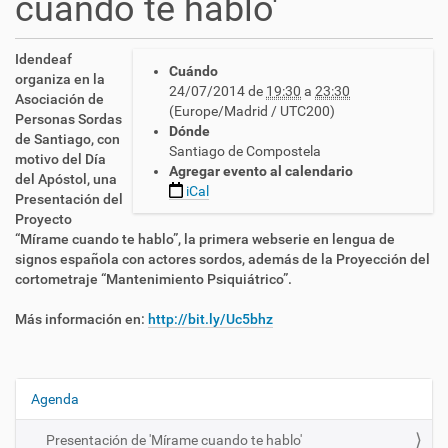
cuando te hablo'
h
Idendeaf
Cuándo
t
organiza en la
24/07/2014
de
19:30
a
23:30
t
Asociación de
(Europe/Madrid / UTC200)
p
Personas Sordas
Dónde
s
de Santiago, con
Santiago de Compostela
:
motivo del Día
Agregar evento al calendario
/
del Apóstol, una
iCal
/
Presentación del
c
Proyecto
n
“Mírame cuando te hablo”, la primera webserie en lengua de
l
signos española con actores sordos, además de la Proyección del
s
cortometraje “Mantenimiento Psiquiátrico”.
e
.
Más información en:
http://bit.ly/Uc5bhz
e
s
/
e
Agenda
N
s
a
/
Presentación de 'Mírame cuando te hablo'