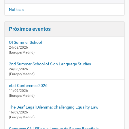
v
a
e
c
Noticias
t
g
u
a
a
Próximos eventos
c
l
i
i
OI Summer School
d
ó
24/08/2026
a
n
(Europe/Madrid)
d
/
2nd Summer School of Sign Language Studies
a
24/08/2026
g
(Europe/Madrid)
e
n
efsli Conference 2026
d
11/09/2026
a
(Europe/Madrid)
/
p
The Deaf Legal Dilemma: Challenging Equality Law
r
16/09/2026
(Europe/Madrid)
e
s
Congreso CNLSE de la Lengua de Signos Española