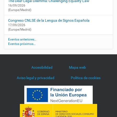
e
The Deaf Legal Dilemma: Challenging Equality Law
d
16/09/2026
(Europe/Madrid)
a
d
Congreso CNLSE de la Lengua de Signos Española
-
17/09/2026
y
(Europe/Madrid)
-
t
Eventos anteriores…
e
Eventos próximos…
r
r
o
r
Accesibilidad
Mapa web
-
e
Aviso legal y privacidad
Política de cookies
n
-
p
i
c
a
s
s