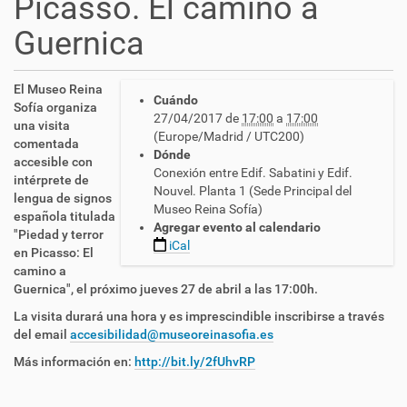
Picasso. El camino a
Guernica
h
El Museo Reina
Cuándo
t
Sofía organiza
27/04/2017
de
17:00
a
17:00
t
una visita
(Europe/Madrid / UTC200)
p
comentada
Dónde
s
accesible con
Conexión entre Edif. Sabatini y Edif.
:
intérprete de
Nouvel. Planta 1 (Sede Principal del
/
lengua de signos
Museo Reina Sofía)
/
española titulada
Agregar evento al calendario
c
"Piedad y terror
iCal
n
en Picasso: El
l
camino a
s
Guernica", el próximo jueves 27 de abril a las 17:00h.
e
La visita durará una hora y es imprescindible inscribirse a través
.
del email
accesibilidad@museoreinasofia.es
e
s
Más información en:
http://bit.ly/2fUhvRP
/
e