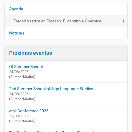
s
/
Agenda
N
a
a
c
Piedad y terror en Picasso. El camino a Guernica
v
t
e
u
Noticias
a
g
l
a
i
Próximos eventos
c
d
i
a
OI Summer School
d
ó
24/08/2026
/
n
(Europe/Madrid)
a
g
2nd Summer School of Sign Language Studies
e
24/08/2026
n
(Europe/Madrid)
d
a
efsli Conference 2026
/
11/09/2026
p
(Europe/Madrid)
i