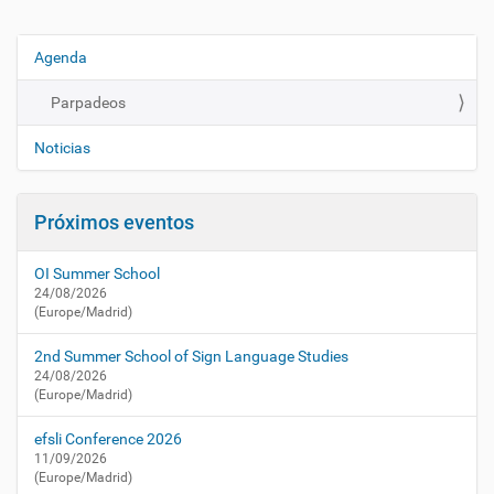
u
a
l
Agenda
N
i
a
d
Parpadeos
v
a
e
d
Noticias
/
g
a
a
g
Próximos eventos
c
e
i
n
OI Summer School
d
ó
24/08/2026
a
n
(Europe/Madrid)
/
p
2nd Summer School of Sign Language Studies
a
24/08/2026
r
(Europe/Madrid)
p
a
efsli Conference 2026
d
11/09/2026
e
(Europe/Madrid)