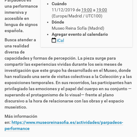
Parpadeos es
Cuándo
t
una performance
11/12/2019
de
19:00
a
19:00
t
inmersiva y
(Europe/Madrid / UTC100)
p
accesible en
Dónde
s
lengua de signos
Museo Reina Sofía (Madrid)
:
española.
Agregar evento al calendario
/
Busca atender a
iCal
/
una realidad
c
diversa de
n
capacidades y formas de percepción. La pieza surge para
l
compartir las experiencias vividas durante los seis meses de
s
investigación que este grupo ha desarrollado en el Museo, donde
e
han realizado una serie de visitas colectivas a la Colección y a las
.
exposiciones temporales. En sus recorridos, las participantes han
e
privilegiado las emociones y el papel del cuerpo en su conjunto —
s
superando el protagonismo de lo visual— frente al plano
/
discursivo a la hora de relacionarse con las obras y el espacio
e
museístico.
s
/
Más información
a
en:
https://www.museoreinasofia.es/actividades/parpadeos-
c
performance
t