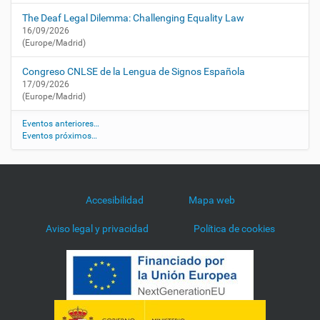
o
s
The Deaf Legal Dilemma: Challenging Equality Law
P
16/09/2026
(Europe/Madrid)
a
r
Congreso CNLSE de la Lengua de Signos Española
p
17/09/2026
a
(Europe/Madrid)
d
e
Eventos anteriores…
o
Eventos próximos…
s
2
0
1
Accesibilidad
Mapa web
9
-
Aviso legal y privacidad
Política de cookies
1
2
-
1
1
T
1