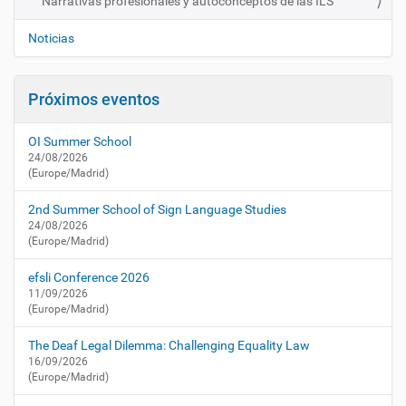
Narrativas profesionales y autoconceptos de las ILS
s
v
/
e
Noticias
a
g
c
a
t
Próximos eventos
u
c
a
i
l
OI Summer School
ó
i
24/08/2026
n
d
(Europe/Madrid)
a
d
2nd Summer School of Sign Language Studies
/
24/08/2026
(Europe/Madrid)
a
g
efsli Conference 2026
e
11/09/2026
n
(Europe/Madrid)
d
a
The Deaf Legal Dilemma: Challenging Equality Law
/
16/09/2026
n
(Europe/Madrid)
a