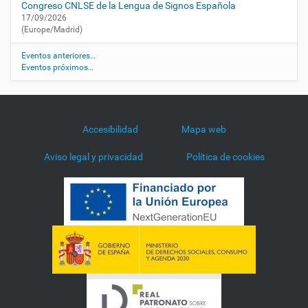
r
Congreso CNLSE de la Lengua de Signos Española
r
17/09/2026
a
(Europe/Madrid)
t
i
Eventos anteriores…
Eventos próximos…
v
a
s
-
p
Accesibilidad
Mapa web
r
o
Aviso legal y privacidad
Política de cookies
f
e
s
i
o
n
a
l
e
s
-