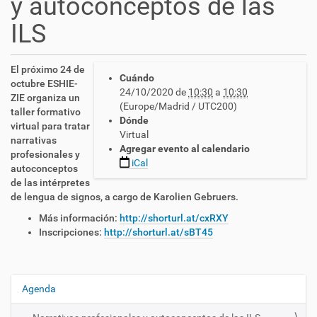
y autoconceptos de las
ILS
h
El próximo 24 de
Cuándo
t
octubre ESHIE-
24/10/2020
de
10:30
a
10:30
t
ZIE organiza un
(Europe/Madrid / UTC200)
p
taller formativo
Dónde
s
virtual para tratar
Virtual
:
narrativas
Agregar evento al calendario
/
profesionales y
iCal
/
autoconceptos
c
de las intérpretes
n
de lengua de signos, a cargo de Karolien Gebruers.
l
Más información:
http://shorturl.at/cxRXY
s
Inscripciones:
http://shorturl.at/sBT45
e
.
e
s
Agenda
N
/
a
e