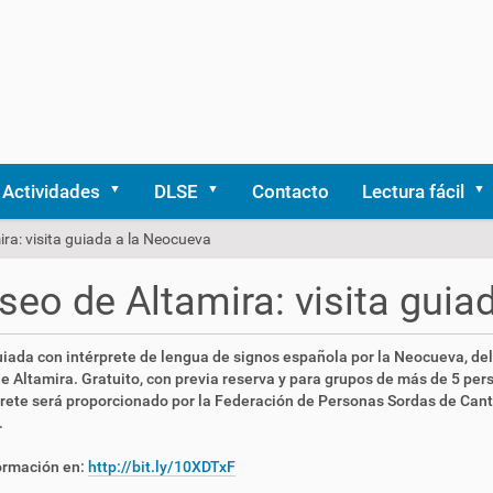
Actividades
DLSE
Contacto
Lectura fácil
ra: visita guiada a la Neocueva
eo de Altamira: visita guia
uiada con intérprete de lengua de signos española por la Neocueva, del
 Altamira. Gratuito, con previa reserva y para grupos de más de 5 per
prete será proporcionado por la Federación de Personas Sordas de Cant
.
ormación en:
http://bit.ly/10XDTxF