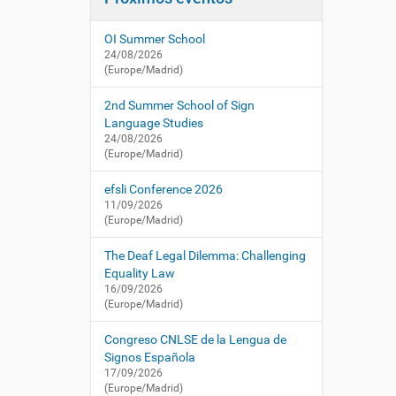
i
í
/
:
ó
c
OI Summer School
n
n
24/08/2026
l
(Europe/Madrid)
s
e
2nd Summer School of Sign
.
Language Studies
e
24/08/2026
(Europe/Madrid)
s
/
efsli Conference 2026
e
11/09/2026
s
(Europe/Madrid)
/
a
The Deaf Legal Dilemma: Challenging
c
Equality Law
t
16/09/2026
u
(Europe/Madrid)
a
l
Congreso CNLSE de la Lengua de
i
Signos Española
d
17/09/2026
a
(Europe/Madrid)