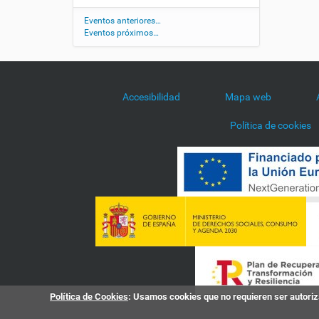
d
/
Eventos anteriores…
Eventos próximos…
a
g
e
n
d
Accesibilidad
Mapa web
a
/
Política de cookies
m
u
s
e
o
-
d
e
-
a
l
t
Política de Cookies
: Usamos cookies que no requieren ser autoriza
a
m