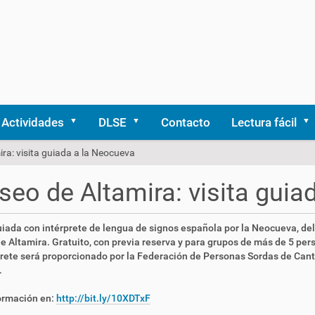
Actividades
DLSE
Contacto
Lectura fácil
ra: visita guiada a la Neocueva
eo de Altamira: visita guia
uiada con intérprete de lengua de signos española por la Neocueva, del
 Altamira. Gratuito, con previa reserva y para grupos de más de 5 per
prete será proporcionado por la Federación de Personas Sordas de Cant
.
ormación en:
http://bit.ly/10XDTxF