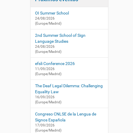
i
í
/
:
ó
c
OI Summer School
n
n
24/08/2026
l
(Europe/Madrid)
s
e
2nd Summer School of Sign
.
Language Studies
e
24/08/2026
(Europe/Madrid)
s
/
efsli Conference 2026
e
11/09/2026
s
(Europe/Madrid)
/
a
The Deaf Legal Dilemma: Challenging
c
Equality Law
t
16/09/2026
u
(Europe/Madrid)
a
l
Congreso CNLSE de la Lengua de
i
Signos Española
d
17/09/2026
a
(Europe/Madrid)