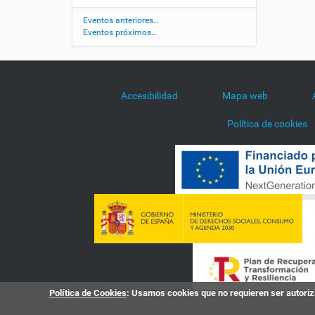
d
/
Eventos anteriores…
Eventos próximos…
a
g
e
n
d
Accesibilidad
Mapa web
a
/
Política de cookies
m
u
s
e
o
-
d
e
-
a
l
t
Política de Cookies
: Usamos cookies que no requieren ser autoriza
a
m