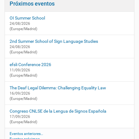
Próximos eventos
u
c
a
i
l
OI Summer School
ó
i
24/08/2026
n
d
(Europe/Madrid)
a
d
2nd Summer School of Sign Language Studies
/
24/08/2026
(Europe/Madrid)
a
g
efsli Conference 2026
e
11/09/2026
n
(Europe/Madrid)
d
a
The Deaf Legal Dilemma: Challenging Equality Law
/
16/09/2026
m
(Europe/Madrid)
a
d
Congreso CNLSE de la Lengua de Signos Española
r
17/09/2026
i
(Europe/Madrid)
d
-
Eventos anteriores…