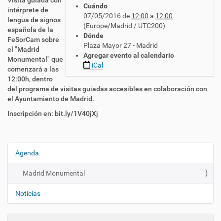
Visita guiada con
Cuándo
t
intérprete de
07/05/2016
de
12:00
a
12:00
t
lengua de signos
(Europe/Madrid / UTC200)
p
española de la
Dónde
s
FeSorCam sobre
Plaza Mayor 27 - Madrid
:
el "Madrid
Agregar evento al calendario
/
Monumental" que
iCal
/
comenzará a las
c
12:00h, dentro
n
del programa de visitas guiadas accesibles en colaboración con
l
el Ayuntamiento de Madrid.
s
Inscripción en: bit.ly/1V40jXj
e
.
e
s
Agenda
N
/
a
e
Madrid Monumental
s
v
/
e
Noticias
a
g
c
a
t