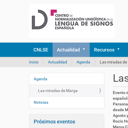
CNLSE
Actualidad
Recursos
U
Inicio
Actualidad
Agenda
Las miradas de
s
t
La
e
Agenda
N
d
a
e
Las miradas de Marga
h
Evento d
v
s
t
española
e
t
Noticias
t
Personas
á
g
p
desde M
a
a
s
Agosto y
q
Próximos eventos
:
Rocío Ho
c
u
/
Marus Ca