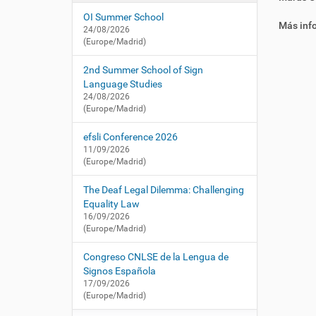
i
í
/
OI Summer School
:
ó
c
Más inf
24/08/2026
n
n
(Europe/Madrid)
l
s
2nd Summer School of Sign
e
Language Studies
.
24/08/2026
(Europe/Madrid)
e
s
efsli Conference 2026
/
11/09/2026
e
(Europe/Madrid)
s
/
The Deaf Legal Dilemma: Challenging
a
Equality Law
c
16/09/2026
t
(Europe/Madrid)
u
a
Congreso CNLSE de la Lengua de
l
Signos Española
i
17/09/2026
d
(Europe/Madrid)
a