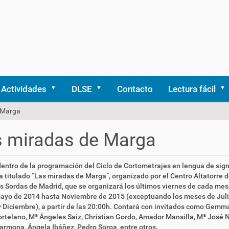
Actividades
DLSE
Contacto
Lectura fácil
 Marga
s miradas de Marga
entro de la programación del Ciclo de Cortometrajes en lengua de sig
 titulado “Las miradas de Marga”, organizado por el Centro Altatorre 
 Sordas de Madrid, que se organizará los últimos viernes de cada mes
ayo de 2014 hasta Noviembre de 2015 (exceptuando los meses de Juli
 Diciembre), a partir de las 20:00h. Contará con invitados como Gemma 
rtelano, Mª Ángeles Saiz, Christian Gordo, Amador Mansilla, Mª José N
rmona, Ángela Ibáñez, Pedro Soroa, entre otros.