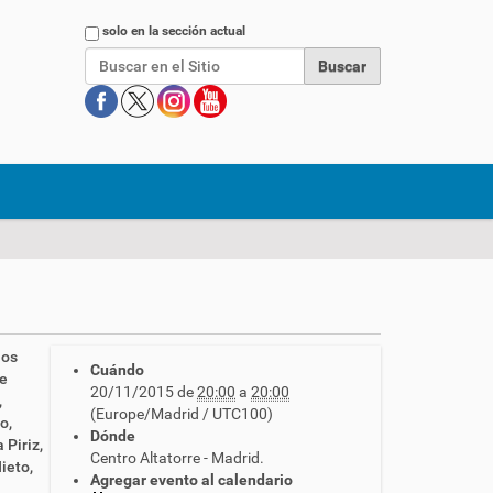
Buscar
solo en la sección actual
nos
Cuándo
de
20/11/2015
de
20:00
a
20:00
,
(Europe/Madrid / UTC100)
o,
Dónde
Piriz,
Centro Altatorre - Madrid.
ieto,
Agregar evento al calendario