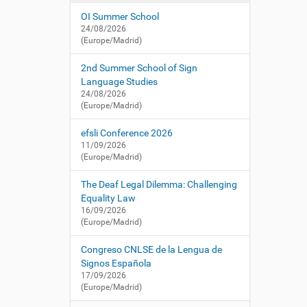
i
í
/
OI Summer School
:
ó
c
24/08/2026
n
n
(Europe/Madrid)
l
s
2nd Summer School of Sign
e
Language Studies
.
24/08/2026
(Europe/Madrid)
e
s
efsli Conference 2026
/
11/09/2026
e
(Europe/Madrid)
s
/
The Deaf Legal Dilemma: Challenging
a
Equality Law
c
16/09/2026
t
(Europe/Madrid)
u
a
Congreso CNLSE de la Lengua de
l
Signos Española
i
17/09/2026
d
(Europe/Madrid)
a