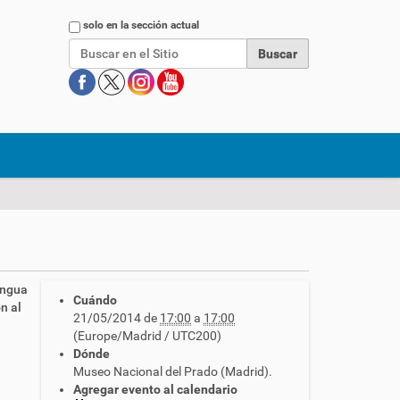
Buscar
solo en la sección actual
engua
Cuándo
n al
21/05/2014
de
17:00
a
17:00
(Europe/Madrid / UTC200)
Dónde
Museo Nacional del Prado (Madrid).
Agregar evento al calendario