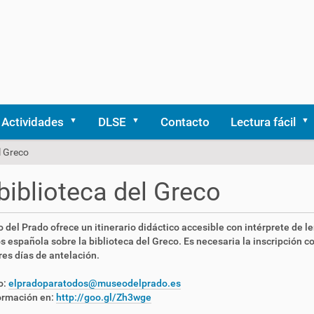
Actividades
DLSE
Contacto
Lectura fácil
l Greco
biblioteca del Greco
 del Prado ofrece un itinerario didáctico accesible con intérprete de l
s española sobre la biblioteca del Greco. Es necesaria la inscripción co
es días de antelación.
o:
elpradoparatodos@museodelprado.es
ormación en:
http://goo.gl/Zh3wge