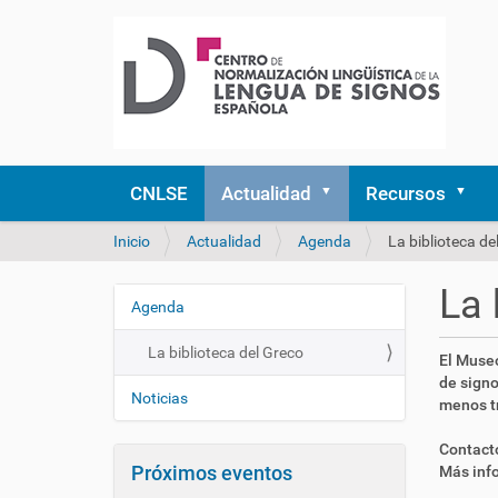
CNLSE
Actualidad
Recursos
U
Inicio
Actualidad
Agenda
La biblioteca de
s
t
La 
e
Agenda
N
d
a
e
La biblioteca del Greco
h
El Museo
v
s
t
de signo
e
t
Noticias
t
menos tr
á
g
p
a
a
s
Contact
q
Próximos eventos
:
Más inf
c
u
/