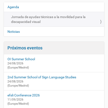
/
e
Agenda
N
s
a
/
Jornada de ayudas técnicas a la movilidad para la
v
a
discapacidad visual
e
c
t
g
Noticias
u
a
a
c
l
Próximos eventos
i
i
d
ó
OI Summer School
a
n
24/08/2026
d
(Europe/Madrid)
/
a
2nd Summer School of Sign Language Studies
g
24/08/2026
e
(Europe/Madrid)
n
d
efsli Conference 2026
a
11/09/2026
/
(Europe/Madrid)