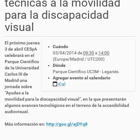
técnicas a la movilidad
para la discapacidad
visual
h
El próximo jueves
Cuándo
t
3 de abril CESyA
03/04/2014
de
09:30
a
14:00
t
celebrará en el
(Europe/Madrid / UTC200)
p
Parque Científico
Dónde
s
de la Universidad
Parque Científico UC3M - Leganés.
:
Carlos III de
Agregar evento al calendario
/
Madrid una
iCal
/
jornada sobre
c
“Ayudas a la
n
movilidad para la discapacidad visual”, en la que presentarán
l
algunos avances tecnológicos en el terreno de la accesibilidad
s
audiovisual.
e
.
Más información en:
http://goo.gl/ajDYq8
e
s