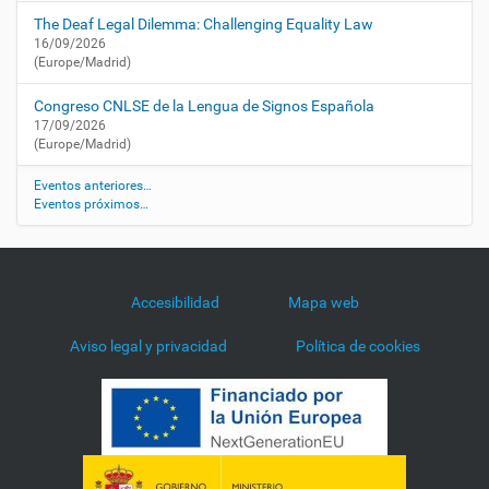
j
o
The Deaf Legal Dilemma: Challenging Equality Law
r
16/09/2026
(Europe/Madrid)
n
a
Congreso CNLSE de la Lengua de Signos Española
d
17/09/2026
a
(Europe/Madrid)
-
d
Eventos anteriores…
e
Eventos próximos…
-
a
y
u
Accesibilidad
Mapa web
d
a
Aviso legal y privacidad
Política de cookies
s
-
t
e
c
n
i