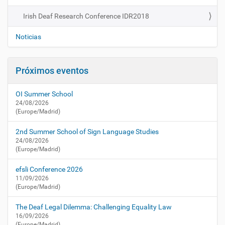
a
a
c
Irish Deaf Research Conference IDR2018
v
t
e
u
Noticias
a
g
l
a
i
Próximos eventos
c
d
i
a
OI Summer School
d
ó
24/08/2026
/
n
(Europe/Madrid)
a
g
2nd Summer School of Sign Language Studies
e
24/08/2026
n
(Europe/Madrid)
d
a
efsli Conference 2026
/
11/09/2026
i
(Europe/Madrid)
r
i
The Deaf Legal Dilemma: Challenging Equality Law
s
16/09/2026
(Europe/Madrid)