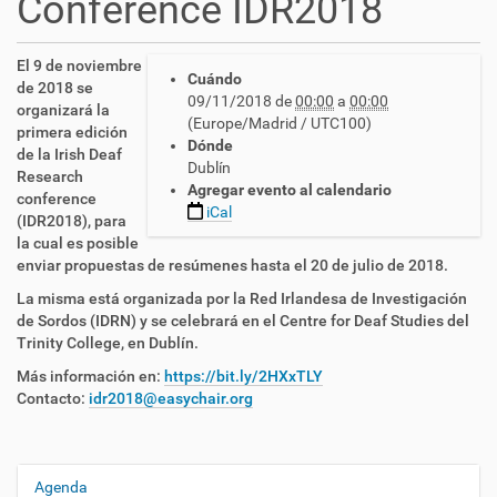
Conference IDR2018
h
El 9 de noviembre
Cuándo
t
de 2018 se
09/11/2018
de
00:00
a
00:00
t
organizará la
(Europe/Madrid / UTC100)
p
primera edición
Dónde
s
de la Irish Deaf
Dublín
:
Research
Agregar evento al calendario
/
conference
iCal
/
(IDR2018), para
c
la cual es posible
n
enviar propuestas de resúmenes hasta el 20 de julio de 2018.
l
La misma está organizada por la Red Irlandesa de Investigación
s
de Sordos (IDRN) y se celebrará en el Centre for Deaf Studies del
e
Trinity College, en Dublín.
.
e
Más información en:
https://bit.ly/2HXxTLY
s
Contacto:
idr2018@easychair.org
/
e
s
/
Agenda
N