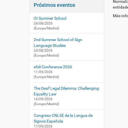
i
Normaliz
í
:
Próximos eventos
entidad
:
ó
/
/
n
Más inf
OI Summer School
c
24/08/2026
n
(Europe/Madrid)
l
s
2nd Summer School of Sign
e
Language Studies
.
24/08/2026
e
(Europe/Madrid)
s
efsli Conference 2026
/
11/09/2026
e
(Europe/Madrid)
s
/
The Deaf Legal Dilemma: Challenging
a
Equality Law
c
16/09/2026
t
(Europe/Madrid)
u
a
Congreso CNLSE de la Lengua de
l
Signos Española
i
17/09/2026