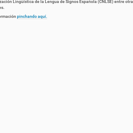
ación Lingüística de la Lengua de Signos Española (CNLSE) entre otra
es.
ormación
pinchando aquí.