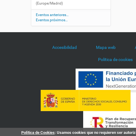
d
(Europe/Madrid)
a
d
Eventos anteriores…
/
Eventos próximos…
a
g
e
n
Accesibilidad
Mapa web
d
a
Política de cookies
/
i
-
j
o
r
n
a
d
a
s
-
Política de Cookies
: Usamos cookies que no requieren ser autoriza
u