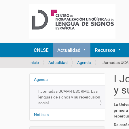
CNLSE
Actualidad
Recursos
U
Inicio
Actualidad
Agenda
I Jornadas UCA
s
t
I 
e
Agenda
N
d
y s
a
e
I Jornadas UCAM-FESORMU: Las
v
s
lenguas de signos y su repercusión
e
t
social
h
La Unive
á
g
t
primera
a
Noticias
t
a
repercus
q
p
c
De carác
u
s