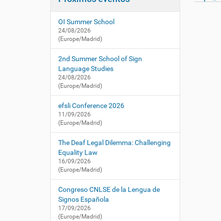
i
í
:
:
ó
/
OI Summer School
/
n
24/08/2026
c
(Europe/Madrid)
n
l
2nd Summer School of Sign
s
Language Studies
e
24/08/2026
.
(Europe/Madrid)
e
efsli Conference 2026
s
11/09/2026
/
(Europe/Madrid)
e
s
The Deaf Legal Dilemma: Challenging
/
Equality Law
a
16/09/2026
c
(Europe/Madrid)
t
u
Congreso CNLSE de la Lengua de
a
Signos Española
l
17/09/2026
i
(Europe/Madrid)