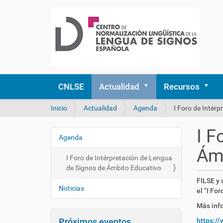
CNLSE
Actualidad
Recursos
U
Inicio
Actualidad
Agenda
I Foro de Intér
s
t
I F
e
Agenda
N
d
Ámb
a
e
I Foro de Intérpretación de Lengua
v
s
de Signos de Ámbito Educativo
e
t
h
FILSE y 
á
g
Noticias
t
el "I Fo
a
t
a
Más inf
q
p
c
u
s
Próximos eventos
https:/