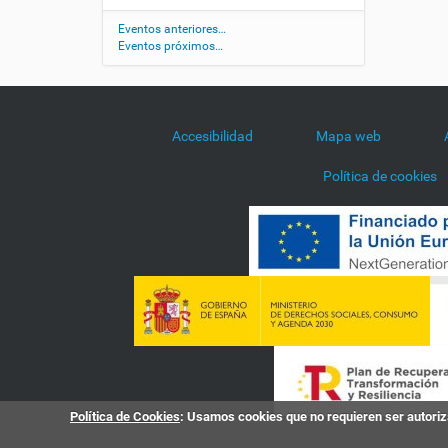
d
a
Eventos anteriores…
d
Eventos próximos…
/
a
g
e
Accesibilidad
Mapa web
n
d
Política de cookies
a
/
i
-
f
o
r
o
-
d
e
-
Política de Cookies
: Usamos cookies que no requieren ser autoriza
i
n