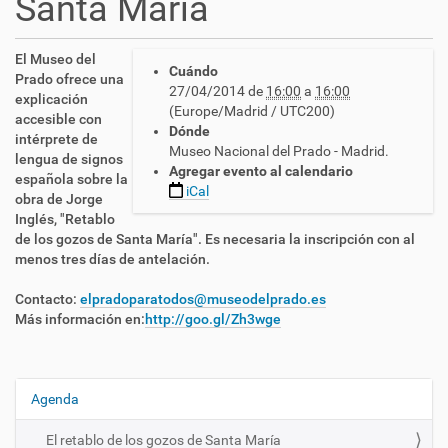
Santa María
h
El Museo del
Cuándo
t
Prado ofrece una
27/04/2014
de
16:00
a
16:00
t
explicación
(Europe/Madrid / UTC200)
p
accesible con
Dónde
s
intérprete de
Museo Nacional del Prado - Madrid.
:
lengua de signos
Agregar evento al calendario
/
española sobre la
iCal
/
obra de Jorge
c
Inglés, "Retablo
n
de los gozos de Santa María". Es necesaria la inscripción con al
l
menos tres días de antelación.
s
e
Contacto:
elpradoparatodos@museodelprado.es
.
Más información en:
http://goo.gl/Zh3wge
e
s
/
e
Agenda
N
s
a
/
El retablo de los gozos de Santa María