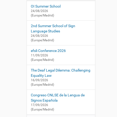
i
í
/
OI Summer School
:
ó
c
24/08/2026
n
n
(Europe/Madrid)
l
s
2nd Summer School of Sign
e
Language Studies
.
24/08/2026
(Europe/Madrid)
e
s
efsli Conference 2026
/
11/09/2026
e
(Europe/Madrid)
s
/
The Deaf Legal Dilemma: Challenging
a
Equality Law
c
16/09/2026
t
(Europe/Madrid)
u
a
Congreso CNLSE de la Lengua de
l
Signos Española
i
17/09/2026
d
(Europe/Madrid)
a