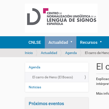
CNLSE
Actualidad
Recursos
U
Inicio
Actualidad
Agenda
El carro de Heno
s
t
El 
e
Agenda
N
d
a
e
El carro de Heno (El Bosco)
h
Explicac
v
s
t
intérpre
e
t
Noticias
t
á
g
p
Más inf
a
a
s
q
Próximos eventos
:
c
u
/