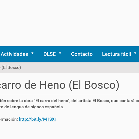
Actividades
DLSE
Contacto
Lectura fácil
 (El Bosco)
carro de Heno (El Bosco)
ión sobre la obra "El carro del heno", del artista El Bosco, que contará c
te de lengua de signos española.
ormación:
http://bit.ly/M1SXr