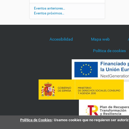
d
/
Eventos anteriores…
Eventos próximos…
a
g
e
n
d
Accesibilidad
Mapa web
a
/
Política de cookies
d
i
a
-
n
a
c
i
o
n
a
l
Política de Cookies
: Usamos cookies que no requieren ser autoriza
-
d