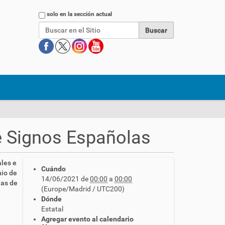
Buscar
solo en la sección actual
e Signos Españolas
ales e
Cuándo
nio de
14/06/2021
de
00:00
a
00:00
uas de
(Europe/Madrid / UTC200)
Dónde
Estatal
Agregar evento al calendario