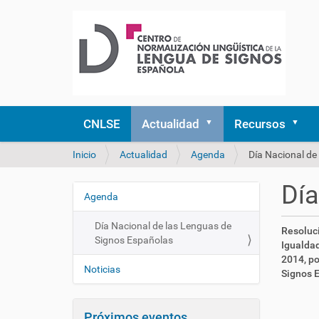
CNLSE
Actualidad
Recursos
U
Inicio
Actualidad
Agenda
Día Nacional de
s
t
Día
e
Agenda
N
d
a
e
Día Nacional de las Lenguas de
h
Resoluci
v
s
Signos Españolas
t
Igualdad
e
t
t
2014, po
á
g
Noticias
p
Signos 
a
a
s
q
:
c
u
Próximos eventos
/