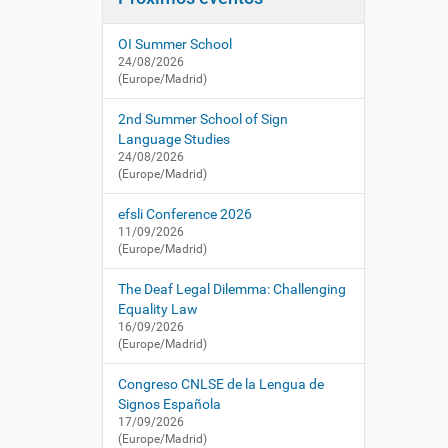
i
í
/
:
ó
c
OI Summer School
n
n
24/08/2026
l
(Europe/Madrid)
s
e
2nd Summer School of Sign
.
Language Studies
e
24/08/2026
(Europe/Madrid)
s
/
efsli Conference 2026
e
11/09/2026
s
(Europe/Madrid)
/
a
The Deaf Legal Dilemma: Challenging
c
Equality Law
t
16/09/2026
u
(Europe/Madrid)
a
l
Congreso CNLSE de la Lengua de
i
Signos Española
d
17/09/2026
a
(Europe/Madrid)