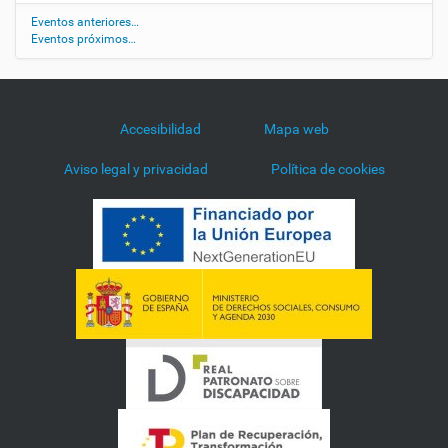
i
n
Eventos anteriores…
Eventos próximos…
t
e
r
n
a
Accesibilidad
Mapa web
c
i
Aviso legal y privacidad
Política de cookies
o
n
a
l
-
d
e
-
l
a
-
l
e
n