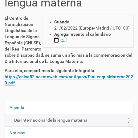
lengua materna
h
El Centro de
Cuándo
t
Normalización
21/02/2022
(Europe/Madrid / UTC100)
t
Lingüística de la
Agregar evento al calendario
p
Lengua de Signos
iCal
s
Española (CNLSE),
:
del Real Patronato
/
sobre Discapacidad, se suma un año más a la conmemoración del
/
Día Internacional de la Lengua Materna.
c
Para ello, compartimos la siguiente infografía:
n
https://cnlse52.acentoweb.com/antiguos/DiaLenguaMaterna202
l
0.pdf
s
e
.
e
Agenda
N
s
a
/
Día Internacional de la lengua materna
e
v
s
e
Noticias
/