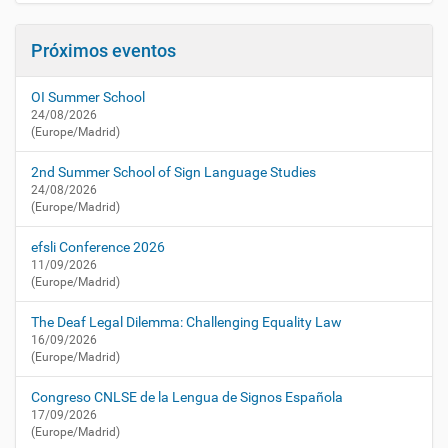
g
a
a
c
Próximos eventos
t
c
u
i
a
OI Summer School
ó
l
24/08/2026
n
i
(Europe/Madrid)
d
a
2nd Summer School of Sign Language Studies
d
24/08/2026
(Europe/Madrid)
/
a
efsli Conference 2026
g
11/09/2026
e
(Europe/Madrid)
n
d
The Deaf Legal Dilemma: Challenging Equality Law
a
16/09/2026
/
(Europe/Madrid)
d
i
Congreso CNLSE de la Lengua de Signos Española
a
17/09/2026
-
(Europe/Madrid)