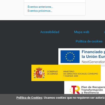
d
/
Eventos anteriores…
Eventos próximos…
a
g
e
n
d
Accesibilidad
Mapa web
a
/
Política de cookies
d
e
s
a
y
u
n
o
-
c
e
n
Política de Cookies
: Usamos cookies que no requieren ser autoriza
t
a