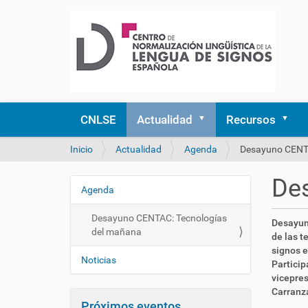
CNLSE
Actualidad
Recursos
U
Inicio
Actualidad
Agenda
Desayuno CENTA
s
t
De
e
Agenda
N
d
a
e
Desayuno CENTAC: Tecnologías
h
Desayun
v
s
del mañana
t
de las t
e
t
t
signos 
á
g
Noticias
p
Particip
a
a
s
vicepres
q
:
Carranza
c
u
Próximos eventos
/