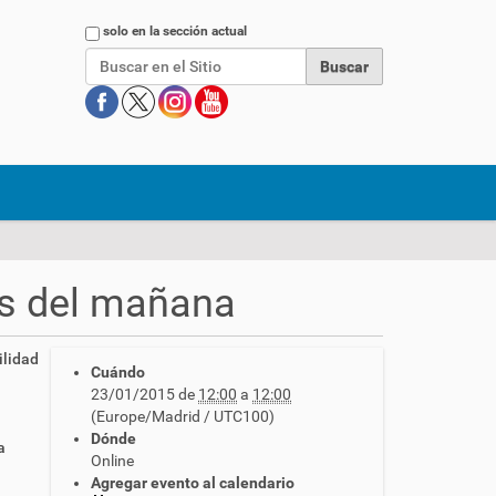
Buscar
solo en la sección actual
s del mañana
ilidad
Cuándo
23/01/2015
de
12:00
a
12:00
(Europe/Madrid / UTC100)
Dónde
a
Online
Agregar evento al calendario