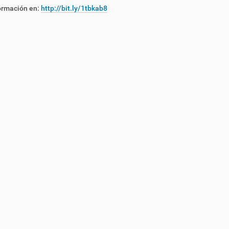
ormación en:
http://bit.ly/1tbkab8