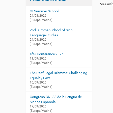
i
í
/
Más inf
:
ó
c
OI Summer School
n
n
24/08/2026
l
(Europe/Madrid)
s
e
2nd Summer School of Sign
.
Language Studies
e
24/08/2026
(Europe/Madrid)
s
/
efsli Conference 2026
e
11/09/2026
s
(Europe/Madrid)
/
a
The Deaf Legal Dilemma: Challenging
c
Equality Law
t
16/09/2026
u
(Europe/Madrid)
a
l
Congreso CNLSE de la Lengua de
i
Signos Española
d
17/09/2026
a
(Europe/Madrid)