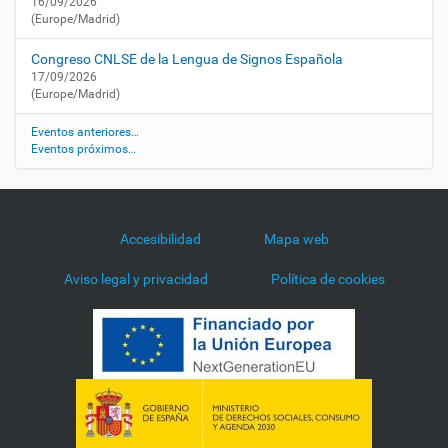
d
16/09/2026
(Europe/Madrid)
i
v
Congreso CNLSE de la Lengua de Signos Española
i
17/09/2026
s
(Europe/Madrid)
i
o
Eventos anteriores…
n
Eventos próximos…
i
s
m
o
Accesibilidad
Mapa web
-
a
Aviso legal y privacidad
Política de cookies
l
-
f
u
t
u
r
i
s