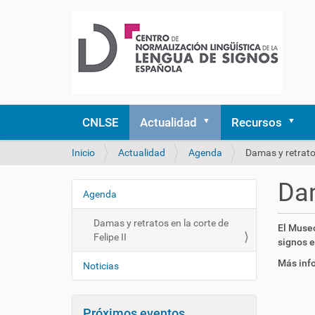
CNLSE
Actualidad
Recursos
U
Inicio
Actualidad
Agenda
Damas y retratos
s
t
Dam
e
Agenda
N
d
a
e
Damas y retratos en la corte de
h
El Museo
v
s
Felipe II
t
signos e
e
t
t
Más inf
á
g
Noticias
p
a
a
s
q
:
c
u
Próximos eventos
/