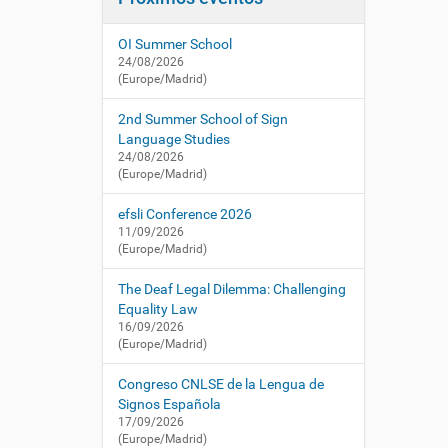
i
í
/
:
ó
c
OI Summer School
n
n
24/08/2026
l
(Europe/Madrid)
s
e
2nd Summer School of Sign
.
Language Studies
e
24/08/2026
(Europe/Madrid)
s
/
efsli Conference 2026
e
11/09/2026
s
(Europe/Madrid)
/
a
The Deaf Legal Dilemma: Challenging
c
Equality Law
t
16/09/2026
u
(Europe/Madrid)
a
l
Congreso CNLSE de la Lengua de
i
Signos Española
d
17/09/2026
a
(Europe/Madrid)