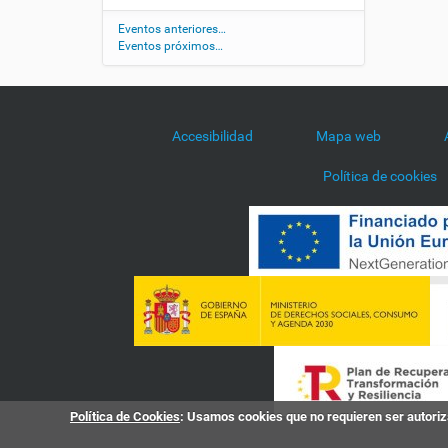
d
/
Eventos anteriores…
Eventos próximos…
a
g
e
n
d
Accesibilidad
Mapa web
a
/
Política de cookies
d
a
m
a
s
-
y
-
r
e
t
r
Política de Cookies
: Usamos cookies que no requieren ser autoriza
a
t