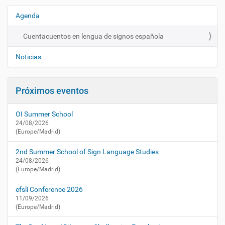
a
c
Agenda
N
t
a
u
Cuentacuentos en lengua de signos española
v
a
e
l
Noticias
i
g
d
a
a
Próximos eventos
c
d
i
/
OI Summer School
a
ó
24/08/2026
g
n
(Europe/Madrid)
e
n
2nd Summer School of Sign Language Studies
d
24/08/2026
a
(Europe/Madrid)
/
c
efsli Conference 2026
u
11/09/2026
e
(Europe/Madrid)
n