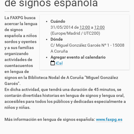
de signos española
h
La FAXPG busca
Cuándo
t
acercar la lengua
31/05/2014
de
12:00
a
12:00
t
de signos
(Europe/Madrid / UTC200)
p
española a niños
Dónde
s
sordos y oyentes
C/ Miguel González Garcés Nº 1 - 15008
:
y a sus familias
A Coruña
/
organizando
Agregar evento al calendario
/
actividades de
iCal
c
cuentacuentos
n
en lengua de
l
signos en la Biblioteca Nodal de A Coruña "Miguel González
s
Garcés".
e
En dicha actividad, que tendrá una duración de 45 minutos, se
.
contarán divertidas historias en lengua de signos y lengua oral,
e
accesibles para todos los públicos y dedicadas especialmente a
s
niños y niñas.
/
e
Más información en lengua de signos española:
www.faxpg.es
s
/