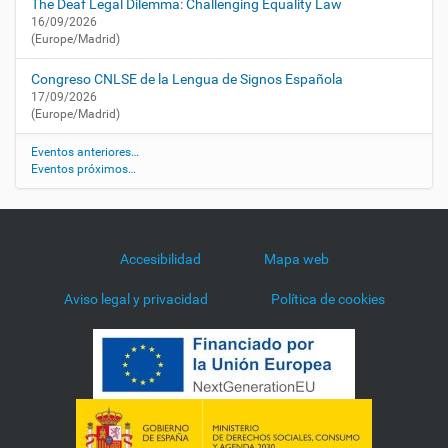
t
The Deaf Legal Dilemma: Challenging Equality Law
a
16/09/2026
(Europe/Madrid)
c
u
Congreso CNLSE de la Lengua de Signos Española
e
17/09/2026
n
(Europe/Madrid)
t
o
Eventos anteriores…
s
Eventos próximos…
-
e
n
-
Accesibilidad
Mapa web
l
e
Aviso legal y privacidad
Política de cookies
n
g
u
a
-
d
e
-