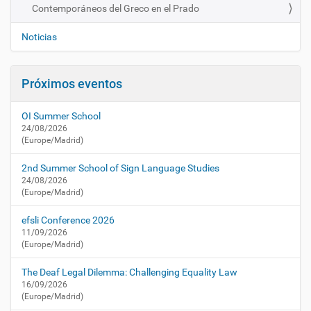
a
a
Contemporáneos del Greco en el Prado
v
c
e
t
Noticias
u
g
a
a
l
Próximos eventos
c
i
i
d
OI Summer School
a
ó
24/08/2026
d
n
(Europe/Madrid)
/
a
2nd Summer School of Sign Language Studies
g
24/08/2026
e
(Europe/Madrid)
n
d
efsli Conference 2026
a
11/09/2026
/
(Europe/Madrid)
c
o
The Deaf Legal Dilemma: Challenging Equality Law
n
16/09/2026
(Europe/Madrid)
t