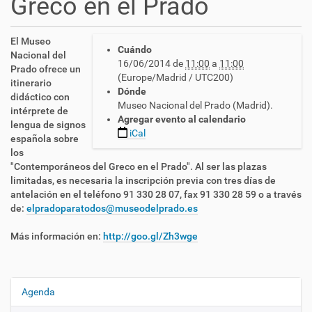
Greco en el Prado
h
El Museo
Cuándo
t
Nacional del
16/06/2014
de
11:00
a
11:00
t
Prado ofrece un
(Europe/Madrid / UTC200)
p
itinerario
Dónde
s
didáctico con
Museo Nacional del Prado (Madrid).
:
intérprete de
Agregar evento al calendario
/
lengua de signos
iCal
/
española sobre
c
los
n
"Contemporáneos del Greco en el Prado". Al ser las plazas
l
limitadas, es necesaria la inscripción previa con tres días de
s
antelación en el teléfono 91 330 28 07, fax 91 330 28 59 o a través
e
de:
elpradoparatodos@museodelprado.es
.
e
Más información en:
http://goo.gl/Zh3wge
s
/
e
s
Agenda
N
/