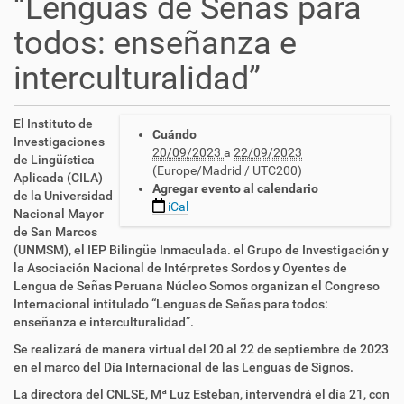
“Lenguas de Señas para
todos: enseñanza e
interculturalidad”
h
El Instituto de
Cuándo
t
Investigaciones
20/09/2023
a
22/09/2023
t
de Lingüística
(Europe/Madrid / UTC200)
p
Aplicada (CILA)
Agregar evento al calendario
s
de la Universidad
iCal
:
Nacional Mayor
/
de San Marcos
/
(UNMSM), el IEP Bilingüe Inmaculada. el Grupo de Investigación y
c
la Asociación Nacional de Intérpretes Sordos y Oyentes de
n
Lengua de Señas Peruana Núcleo Somos organizan el Congreso
l
Internacional intitulado “Lenguas de Señas para todos:
s
enseñanza e interculturalidad”.
e
Se realizará de manera virtual del 20 al 22 de septiembre de 2023
.
en el marco del Día Internacional de las Lenguas de Signos.
e
s
La directora del CNLSE, Mª Luz Esteban, intervendrá el día 21, con