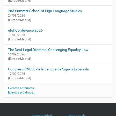
c
(Europe/Madrid)
o
n
2nd Summer School of Sign Language Studies
g
24/08/2026
(Europe/Madrid)
r
e
efsli Conference 2026
s
11/09/2026
o
(Europe/Madrid)
-
i
The Deaf Legal Dilemma: Challenging Equality Law
n
16/09/2026
t
(Europe/Madrid)
e
r
Congreso CNLSE de la Lengua de Signos Española
n
17/09/2026
a
(Europe/Madrid)
c
i
Eventos anteriores…
Eventos próximos…
o
n
a
l
-
Accesibilidad
Mapa web