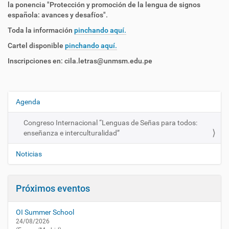
/
la ponencia "
Protección y promoción de la lengua de signos
e
española: avances y desafíos".
s
Toda la información
pinchando aquí.
/
a
Cartel disponible
pinchando aquí.
c
Inscripciones en: cila.letras@unmsm.edu.pe
t
u
a
l
Agenda
N
i
a
d
Congreso Internacional “Lenguas de Señas para todos:
a
v
enseñanza e interculturalidad”
d
e
/
g
Noticias
a
a
g
e
c
Próximos eventos
n
i
d
ó
a
OI Summer School
n
/
24/08/2026