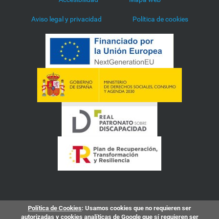
2
0
Aviso legal y privacidad
Política de cookies
1
c
l
e
n
g
u
a
s
-
d
e
-
s
e
n
a
s
-
Política de Cookies
: Usamos cookies que no requieren ser
p
autorizadas y cookies analíticas de Google que sí requieren ser