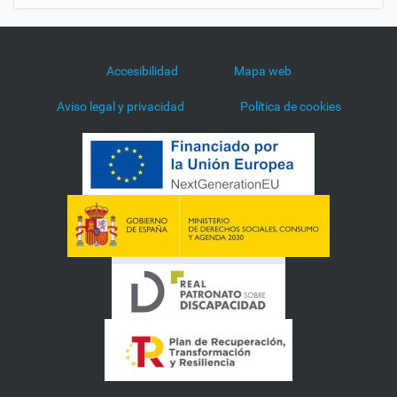
-
d
e
-
Accesibilidad
Mapa web
l
u
Aviso legal y privacidad
Política de cookies
c
a
-
g
i
o
r
d
a
n
o
B
ó
v
e
d
a