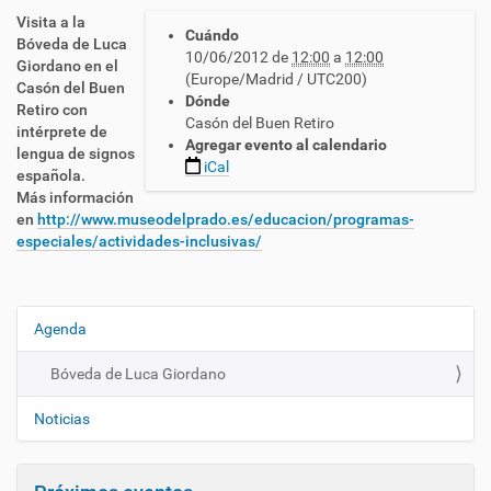
h
Visita a la
Cuándo
t
Bóveda de Luca
10/06/2012
de
12:00
a
12:00
t
Giordano en el
(Europe/Madrid / UTC200)
p
Casón del Buen
Dónde
s
Retiro con
Casón del Buen Retiro
:
intérprete de
Agregar evento al calendario
/
lengua de signos
iCal
/
española.
c
Más información
n
en
http://www.museodelprado.es/educacion/programas-
l
especiales/actividades-inclusivas/
s
e
.
e
Agenda
N
s
a
/
Bóveda de Luca Giordano
v
e
e
s
Noticias
/
g
a
a
c