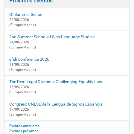
Próximos eventos
c
t
i
u
OI Summer School
a
ó
24/08/2026
l
n
(Europe/Madrid)
i
d
2nd Summer School of Sign Language Studies
a
24/08/2026
d
(Europe/Madrid)
/
a
efsli Conference 2026
g
11/09/2026
e
(Europe/Madrid)
n
d
The Deaf Legal Dilemma: Challenging Equality Law
a
16/09/2026
(Europe/Madrid)
/
b
Congreso CNLSE de la Lengua de Signos Española
o
17/09/2026
v
(Europe/Madrid)
e
d
Eventos anteriores…
a
Eventos próximos…