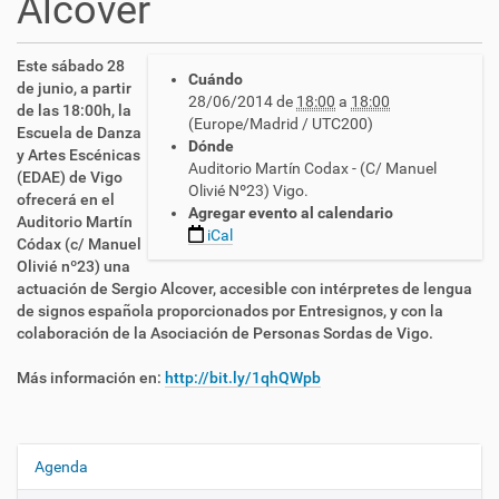
Alcover
h
Este sábado 28
Cuándo
t
de junio, a partir
28/06/2014
de
18:00
a
18:00
t
de las 18:00h, la
(Europe/Madrid / UTC200)
p
Escuela de Danza
Dónde
s
y Artes Escénicas
Auditorio Martín Codax - (C/ Manuel
:
(EDAE) de Vigo
Olivié Nº23) Vigo.
/
ofrecerá en el
Agregar evento al calendario
/
Auditorio Martín
iCal
c
Códax (c/ Manuel
n
Olivié nº23) una
l
actuación de Sergio Alcover, accesible con intérpretes de lengua
s
de signos española proporcionados por Entresignos, y con la
e
colaboración de la Asociación de Personas Sordas de Vigo.
.
e
Más información en:
http://bit.ly/1qhQWpb
s
/
e
s
Agenda
N
/