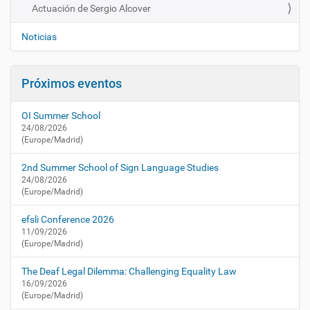
a
a
Actuación de Sergio Alcover
v
c
e
t
Noticias
u
g
a
a
l
Próximos eventos
c
i
i
d
OI Summer School
a
ó
24/08/2026
d
n
(Europe/Madrid)
/
a
2nd Summer School of Sign Language Studies
g
24/08/2026
e
(Europe/Madrid)
n
d
efsli Conference 2026
a
11/09/2026
/
(Europe/Madrid)
a
c
The Deaf Legal Dilemma: Challenging Equality Law
t
16/09/2026
(Europe/Madrid)
u