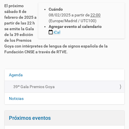
h
El próximo
Cuándo
t
sábado 8 de
08/02/2025
a partir de
22:00
t
febrero de 2025 a
(Europe/Madrid / UTC100)
p
partir de las 22 h
Agregar evento al calendario
s
se emite la Gala
iCal
:
de la 39 edición
/
de los Premios
/
Goya con intérpretes de lengua de signos española de la
c
Fundación CNSE a través de RTVE.
n
l
s
e
Agenda
N
.
a
e
39ª Gala Premios Goya
v
s
e
/
Noticias
e
g
s
a
/
Próximos eventos
c
a
i
c