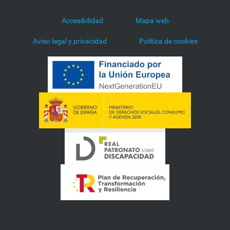
l
a
Accesibilidad
Mapa web
-
p
Aviso legal y privacidad
Política de cookies
r
e
m
i
o
s
-
g
o
y
a
3
9
ª
G
a
l
a
P