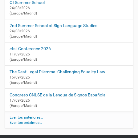
OI Summer School
t
ó
24/08/2026
u
n
(Europe/Madrid)
a
l
2nd Summer School of Sign Language Studies
i
24/08/2026
d
(Europe/Madrid)
a
d
efsli Conference 2026
/
11/09/2026
a
(Europe/Madrid)
g
e
The Deaf Legal Dilemma: Challenging Equality Law
n
16/09/2026
(Europe/Madrid)
d
a
Congreso CNLSE de la Lengua de Signos Española
/
17/09/2026
3
(Europe/Madrid)
0
a
Eventos anteriores…
-
Eventos próximos…
g
a