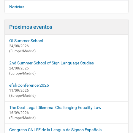
a
e
Noticias
c
g
t
a
u
Próximos eventos
a
c
l
i
i
OI Summer School
ó
d
24/08/2026
n
a
(Europe/Madrid)
d
/
2nd Summer School of Sign Language Studies
a
24/08/2026
(Europe/Madrid)
g
e
efsli Conference 2026
n
11/09/2026
d
(Europe/Madrid)
a
/
The Deaf Legal Dilemma: Challenging Equality Law
1
16/09/2026
1
(Europe/Madrid)
-
c
Congreso CNLSE de la Lengua de Signos Española