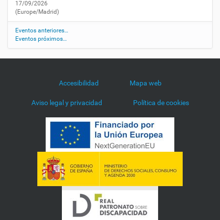
o
17/09/2026
n
(Europe/Madrid)
f
e
Eventos anteriores…
Eventos próximos…
r
e
n
c
i
Accesibilidad
Mapa web
a
-
Aviso legal y privacidad
Política de cookies
m
u
n
d
i
a
l
-
h
e
l
e