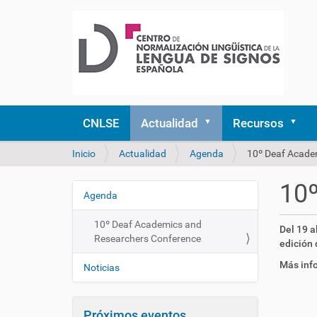
CNLSE
Actualidad
Recursos
U
Inicio
Actualidad
Agenda
10º Deaf Acade
s
t
10º
e
Agenda
N
d
a
e
10º Deaf Academics and
h
Del 19 a
v
s
Researchers Conference
t
edición
e
t
t
Más inf
á
g
Noticias
p
a
a
s
q
:
c
u
Próximos eventos
/