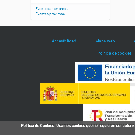
d
/
Eventos anteriores…
Eventos próximos…
a
g
e
n
d
Accesibilidad
Mapa web
a
/
Política de cookies
1
0
-
d
e
a
f
-
a
c
a
d
Política de Cookies
: Usamos cookies que no requieren ser autoriza
e
m