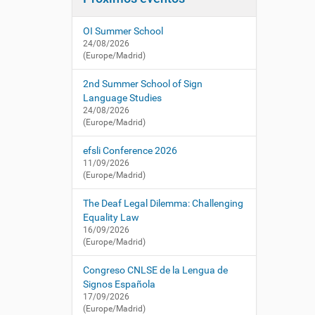
i
í
/
:
ó
c
OI Summer School
n
n
24/08/2026
l
(Europe/Madrid)
s
e
2nd Summer School of Sign
.
Language Studies
e
24/08/2026
(Europe/Madrid)
s
/
efsli Conference 2026
e
11/09/2026
s
(Europe/Madrid)
/
a
The Deaf Legal Dilemma: Challenging
c
Equality Law
t
16/09/2026
u
(Europe/Madrid)
a
l
Congreso CNLSE de la Lengua de
i
Signos Española
d
17/09/2026
a
(Europe/Madrid)