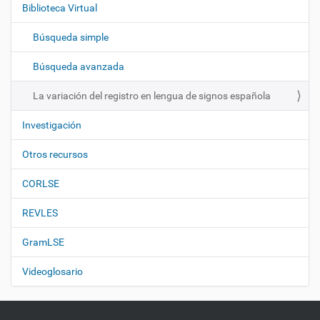
Biblioteca Virtual
a
c
Búsqueda simple
i
ó
Búsqueda avanzada
n
La variación del registro en lengua de signos española
Investigación
Otros recursos
CORLSE
REVLES
GramLSE
Videoglosario