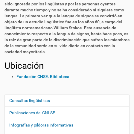
sido ignorada por los lingüistas y por las personas oyentes
durante mucho tiempo y no se ha considerado ni siquiera como
lengua. La primera vez que la lengua de signos se convirtió en
objeto de un estudio lingüístico fue en los años 60, a cargo del
lingüista norteamericano William Stokoe. Esta ausencia de
conocimiento respecto a la lengua de signos, hasta hace poco, es
la raíz de gran parte de la discriminación que sufren los miembros
de la comunidad sorda en su vida diaria en contacto con la
sociedad mayoritaria.
Ubicación
Fundación CNSE. Biblioteca
Consultas lingüísticas
N
a
Publicaciones del CNLSE
v
e
Infografías y píldoras informativas
g