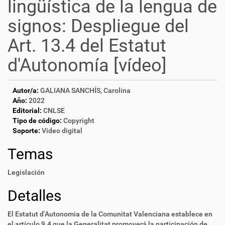
lingüística de la lengua de
signos: Despliegue del
Art. 13.4 del Estatut
d'Autonomía [vídeo]
Autor/a:
GALIANA SANCHÍS, Carolina
Año:
2022
Editorial:
CNLSE
Tipo de código:
Copyright
Soporte:
Vídeo digital
Temas
Legislación
Detalles
El Estatut d’Autonomia de la Comunitat Valenciana establece en
el artículo 9.4 que la Generalitat promoverá la participación de