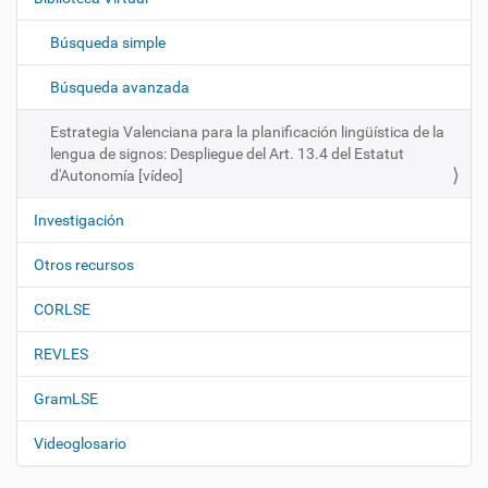
a
c
Búsqueda simple
i
ó
Búsqueda avanzada
n
Estrategia Valenciana para la planificación lingüística de la
lengua de signos: Despliegue del Art. 13.4 del Estatut
d'Autonomía [vídeo]
Investigación
Otros recursos
CORLSE
REVLES
GramLSE
Videoglosario