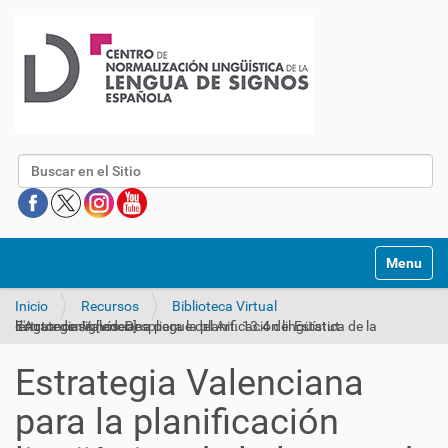
Buscar
Mostrar/O
Inicio
Recursos
Biblioteca Virtual
Estrategia Valenciana para la planificación lingüística de la lengua de signos: Despliegue del Art. 13.4 del Estatut d'Autonomía [vídeo]
Estrategia Valenciana
para la planificación