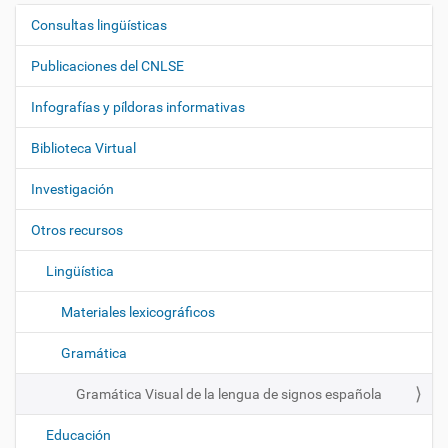
Consultas lingüísticas
N
a
Publicaciones del CNLSE
v
e
Infografías y píldoras informativas
g
Biblioteca Virtual
a
c
Investigación
i
ó
Otros recursos
n
Lingüística
Materiales lexicográficos
Gramática
Gramática Visual de la lengua de signos española
Educación