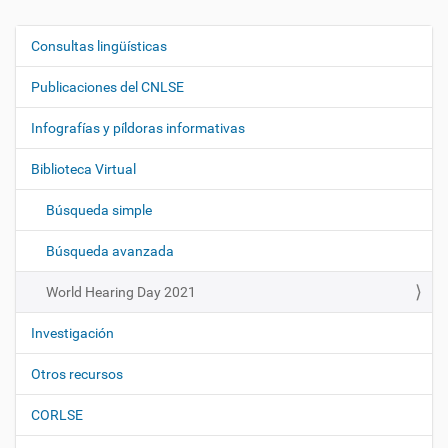
Consultas lingüísticas
N
a
Publicaciones del CNLSE
v
e
Infografías y píldoras informativas
g
Biblioteca Virtual
a
c
Búsqueda simple
i
ó
Búsqueda avanzada
n
World Hearing Day 2021
Investigación
Otros recursos
CORLSE