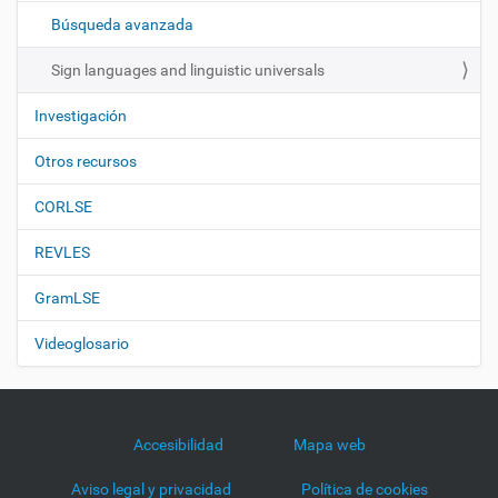
ó
Búsqueda avanzada
n
Sign languages and linguistic universals
Investigación
Otros recursos
CORLSE
REVLES
GramLSE
Videoglosario
Accesibilidad
Mapa web
Aviso legal y privacidad
Política de cookies