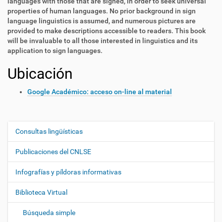
languages with those that are signed, in order to seek universal
properties of human languages. No prior background in sign
language linguistics is assumed, and numerous pictures are
provided to make descriptions accessible to readers. This book
will be invaluable to all those interested in linguistics and its
application to sign languages.
Ubicación
Google Académico: acceso on-line al material
Consultas lingüísticas
N
a
Publicaciones del CNLSE
v
e
Infografías y píldoras informativas
g
Biblioteca Virtual
a
c
Búsqueda simple
i