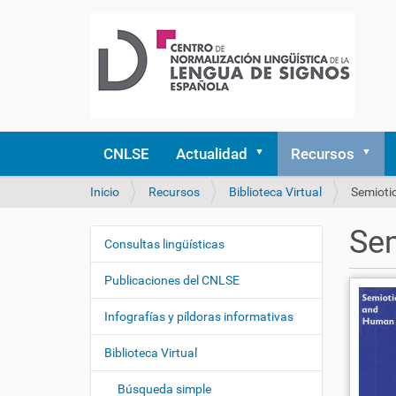
CNLSE
Actualidad
Recursos
U
Inicio
Recursos
Biblioteca Virtual
Semioti
s
t
Sem
e
Consultas lingüísticas
N
d
a
e
Publicaciones del CNLSE
v
s
e
t
Infografías y píldoras informativas
á
g
a
Biblioteca Virtual
a
q
c
u
Búsqueda simple