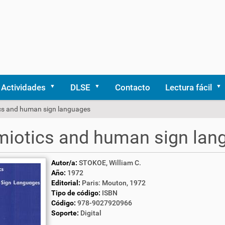
Actividades
DLSE
Contacto
Lectura fácil
cs and human sign languages
iotics and human sign lan
Autor/a:
STOKOE, William C.
Año:
1972
Editorial:
Paris: Mouton, 1972
Tipo de código:
ISBN
Código:
978-9027920966
Soporte:
Digital