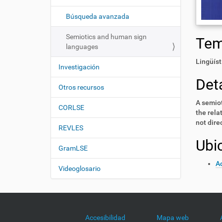
i
í
:
ó
Búsqueda avanzada
n
Semiotics and human sign
Te
languages
Lingüíst
Investigación
Deta
Otros recursos
A semiot
CORLSE
the rela
not dire
REVLES
Ubi
GramLSE
Ac
Videoglosario
Accesibilidad
Mapa web