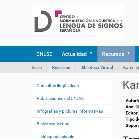
CNLSE
Actualidad
Recursos
U
Inicio
Recursos
Biblioteca Virtual
Karen E
s
t
Kar
e
Consultas lingüísticas
N
d
a
e
Publicaciones del CNLSE
Autor/
v
s
Año:
2
e
t
Infografías y píldoras informativas
Editori
á
g
Tipo d
a
Biblioteca Virtual
a
Soport
q
c
u
Búsqueda simple