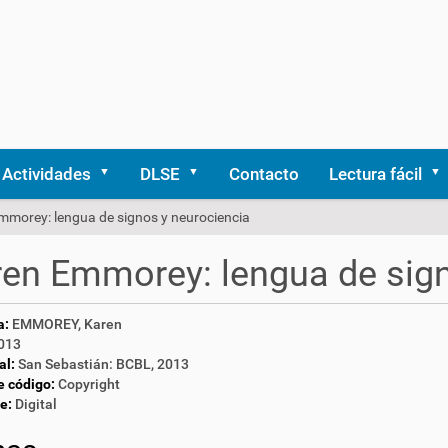
Actividades
DLSE
Contacto
Lectura fácil
mmorey: lengua de signos y neurociencia
en Emmorey: lengua de sign
a:
EMMOREY, Karen
013
al:
San Sebastián: BCBL, 2013
e código:
Copyright
e:
Digital