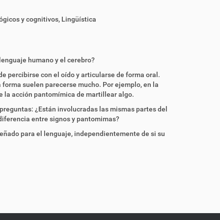
ógicos y cognitivos
,
Lingüística
 lenguaje humano y el cerebro?
e percibirse con el oído y articularse de forma oral.
 la forma suelen parecerse mucho. Por ejemplo, en la
e la acción pantomímica de martillear algo.
s preguntas: ¿Están involucradas las mismas partes del
 diferencia entre signos y pantomimas?
señado para el lenguaje, independientemente de si su