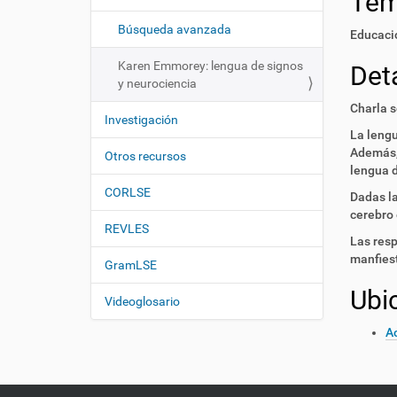
Te
i
í
:
ó
Búsqueda avanzada
Educació
n
Karen Emmorey: lengua de signos
Deta
y neurociencia
Charla s
Investigación
La lengu
Además, 
Otros recursos
lengua d
CORLSE
Dadas la
cerebro 
REVLES
Las resp
manfiest
GramLSE
Ubi
Videoglosario
Ac